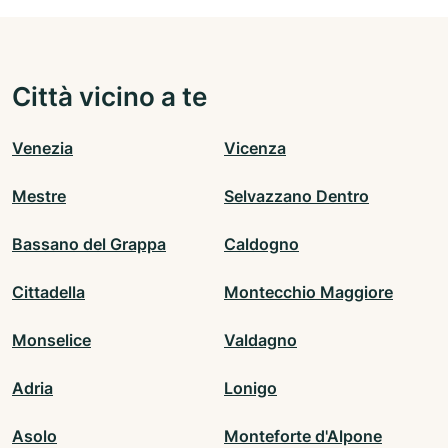
Città vicino a te
Venezia
Vicenza
Mestre
Selvazzano Dentro
Bassano del Grappa
Caldogno
Cittadella
Montecchio Maggiore
Monselice
Valdagno
Adria
Lonigo
Asolo
Monteforte d'Alpone