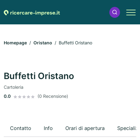
Homepage
Oristano
Buffetti Oristano
Buffetti Oristano
Cartoleria
0.0
(0 Recensione)
Contatto
Info
Orari di apertura
Specializ