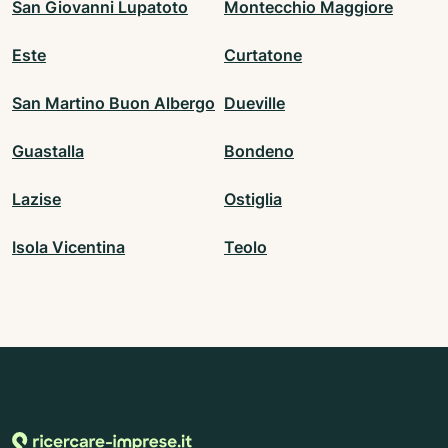
San Giovanni Lupatoto
Montecchio Maggiore
Este
Curtatone
San Martino Buon Albergo
Dueville
Guastalla
Bondeno
Lazise
Ostiglia
Isola Vicentina
Teolo