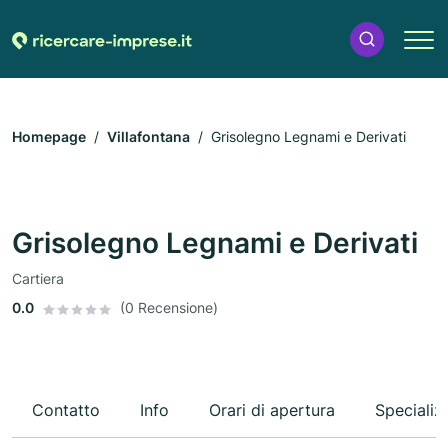
Homepage
Villafontana
Grisolegno Legnami e Derivati
Grisolegno Legnami e Derivati
Cartiera
0.0
(0 Recensione)
Contatto
Info
Orari di apertura
Specializ