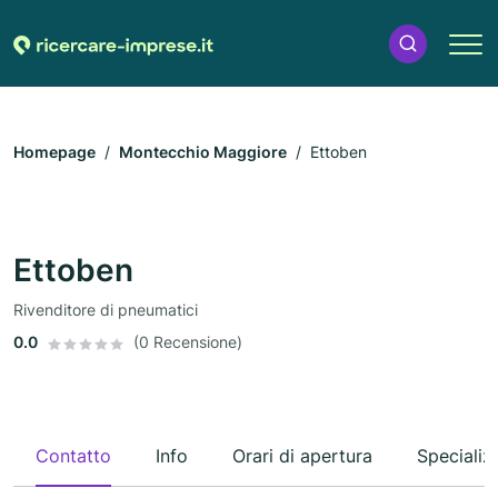
Homepage
Montecchio Maggiore
Ettoben
Ettoben
Rivenditore di pneumatici
0.0
(0 Recensione)
Contatto
Info
Orari di apertura
Specializ