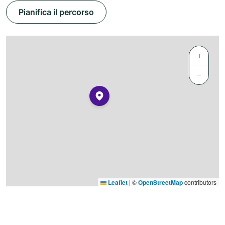
Pianifica il percorso
+
−
Leaflet
|
©
OpenStreetMap
contributors