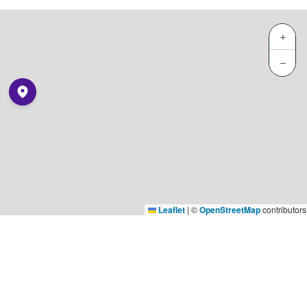
+
−
Leaflet
|
©
OpenStreetMap
contributors