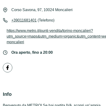
Corso Savona, 97, 10024 Moncalieri
+39011681401
(Telefono)
https://www.metro.it/punti-vendita/torino-moncalieri?
utm_source=maps&utm_medium=organic&utm_content=web
moncalieri
Ora aperto, fino a 20:00
Info
Benvenuto da METRO! Se hai partita IVA, scopri un’ampia