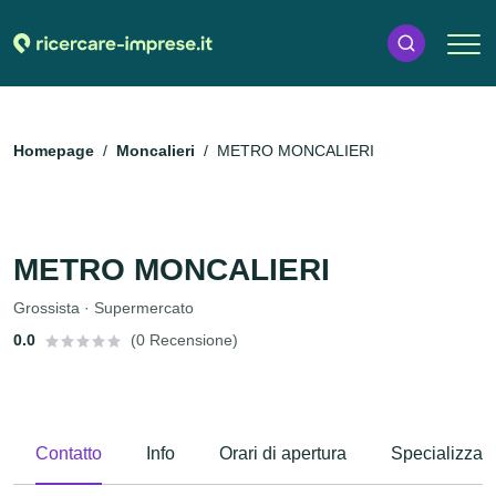
Homepage
Moncalieri
METRO MONCALIERI
METRO MONCALIERI
Grossista · Supermercato
0.0
(0 Recensione)
Contatto
Info
Orari di apertura
Specializzaz