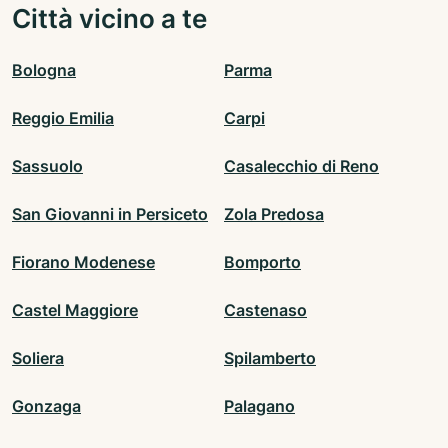
Città vicino a te
Bologna
Parma
Reggio Emilia
Carpi
Sassuolo
Casalecchio di Reno
San Giovanni in Persiceto
Zola Predosa
Fiorano Modenese
Bomporto
Castel Maggiore
Castenaso
Soliera
Spilamberto
Gonzaga
Palagano