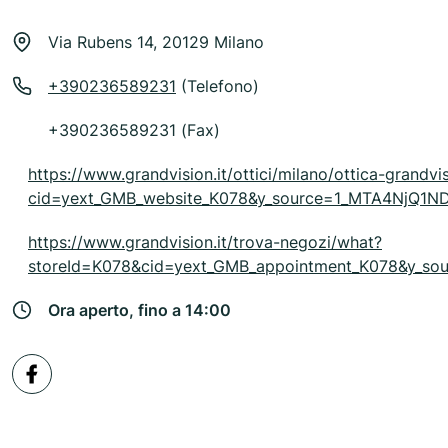
Via Rubens 14, 20129 Milano
+390236589231
(Telefono)
+390236589231 (Fax)
https://www.grandvision.it/ottici/milano/ottica-grandv
cid=yext_GMB_website_K078&y_source=1_MTA4NjQ
https://www.grandvision.it/trova-negozi/what?
storeId=K078&cid=yext_GMB_appointment_K078&y_
Ora aperto, fino a 14:00