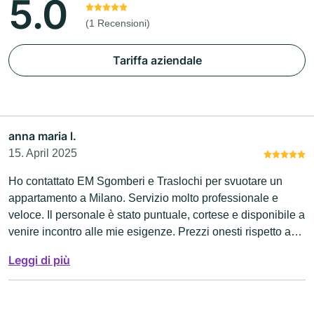
5.0
(1 Recensioni)
Tariffa aziendale
anna maria l.
15. April 2025
Ho contattato EM Sgomberi e Traslochi per svuotare un
appartamento a Milano. Servizio molto professionale e
veloce. Il personale è stato puntuale, cortese e disponibile a
venire incontro alle mie esigenze. Prezzi onesti rispetto ad
altri preventivi ricevuti. Hanno lasciato tutto pulito e in
Leggi di più
ordine dopo lo sgombero. Consiglio sicuramente questa
azienda a chi cerca un servizio affidabile e serio a Milano e
dintorni.