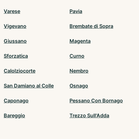
Varese
Pavia
Vigevano
Brembate di Sopra
Giussano
Magenta
Sforzatica
Curno
Calolziocorte
Nembro
San Damiano al Colle
Osnago
Caponago
Pessano Con Bornago
Bareggio
Trezzo Sull'Adda