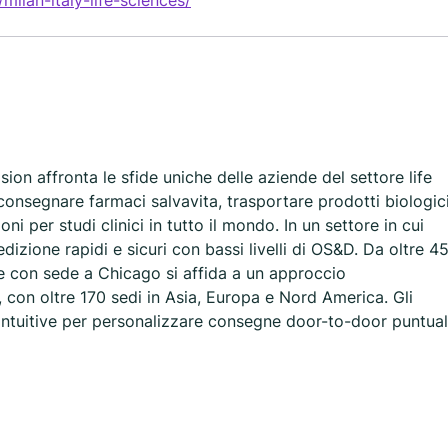
ilan-italy-life-sciences/
ion affronta le sfide uniche delle aziende del settore life
consegnare farmaci salvavita, trasportare prodotti biologic
ni per studi clinici in tutto il mondo. In un settore in cui
izione rapidi e sicuri con bassi livelli di OS&D. Da oltre 4
ale con sede a Chicago si affida a un approccio
, con oltre 170 sedi in Asia, Europa e Nord America. Gli
e intuitive per personalizzare consegne door-to-door puntual