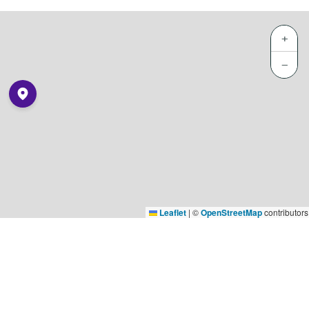
+
−
Leaflet
|
©
OpenStreetMap
contributors