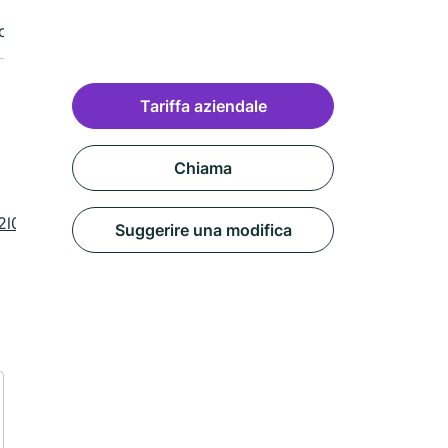
censione
Tariffa aziendale
Chiama
c2l0ZQ%3D%3D
Suggerire una modifica