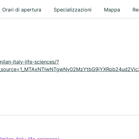
Orari di apertura
Specializzazioni
Mappa
Re
lan-italy-life-sciences/?
&y_source=1_MTAxNTIwNTgwNy02MzYtbG9jYXRpb24ud2Vi