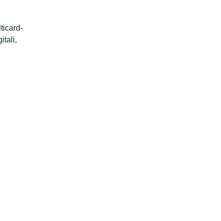
ticard-
itali,