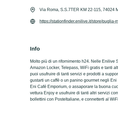
Via Roma, S.S.7TER KM 22-115, 74024 
https://stationfinder.enilive.it/store/pu
Info
Molto più di un rifornimento h24. Nelle Enilive 
Amazon Locker, Telepass, WiFi gratis e tanti altri
puoi usufruire di tanti servizi e prodotti a suppo
gustarti un caffè o un panino gourmet negli Eni C
Eni Café Emporium, o assaporare la buona cucin
vettura Enjoy e usufruire di tanti altri servizi c
bollettini con PosteItaliane, e connetterti al WiFi