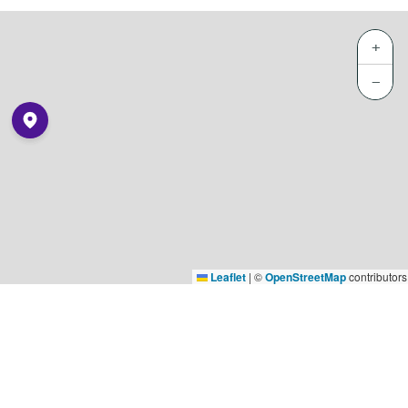
+
−
Leaflet
|
©
OpenStreetMap
contributors