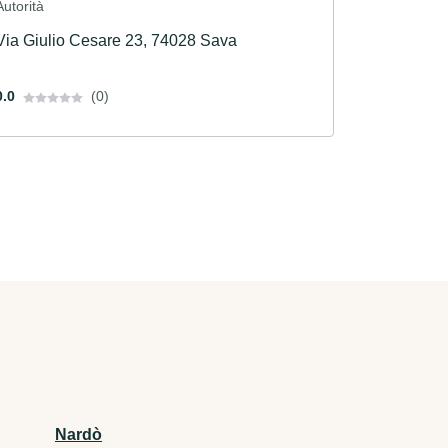
Autorità
Via Giulio Cesare 23, 74028 Sava
0.0
(0)
Nardò