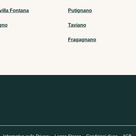
villa Fontana
Putignano
gno
Taviano
Fragagnano
Informativa sulla Privacy
Legge Stanca
Condizioni d'uso
AGB