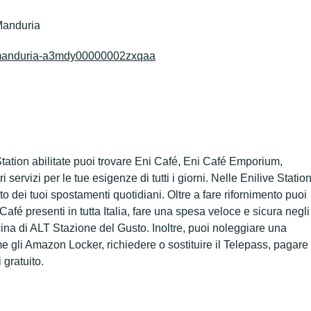
Manduria
glia-manduria-a3mdy00000002zxqaa
Station abilitate puoi trovare Eni Café, Eni Café Emporium,
 servizi per le tue esigenze di tutti i giorni. Nelle Enilive Statio
rto dei tuoi spostamenti quotidiani. Oltre a fare rifornimento puoi
afé presenti in tutta Italia, fare una spesa veloce e sicura negli
a di ALT Stazione del Gusto. Inoltre, puoi noleggiare una
ome gli Amazon Locker, richiedere o sostituire il Telepass, pagare 
 gratuito.