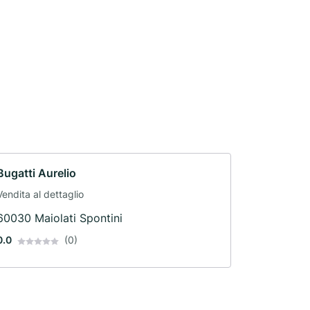
Bugatti Aurelio
Vendita al dettaglio
60030 Maiolati Spontini
0.0
(0)