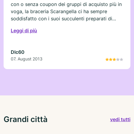
con o senza coupon dei gruppi di acquisto più in
voga, la braceria Scarangella ci ha sempre
soddisfatto con i suoi succulenti preparati di
specialità alla brace, ma l'ultima volta ci ha
Leggi di più
letteralmente stupiti ed entusiasmati per la sala
all'aperto che nelle calde sere d'estate ti espone,
oltre alle gustose specialità, alla goduria di un bel
Dlc60
venticello e alla magnifica vista di Toritto di sera.
07. August 2013
Grandi città
vedi tutti