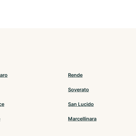
aro
Rende
Soverato
ce
San Lucido
e
Marcellinara