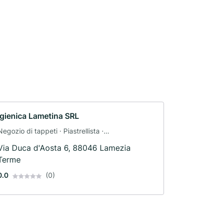
Igienica Lametina SRL
Negozio di tappeti · Piastrellista ·
Ristrutturazione
Via Duca d'Aosta 6, 88046 Lamezia
Terme
0.0
(0)