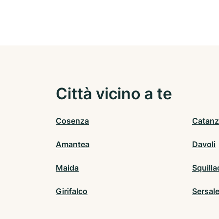
Città vicino a te
Cosenza
Catanz
Amantea
Davoli
Maida
Squilla
Girifalco
Sersal