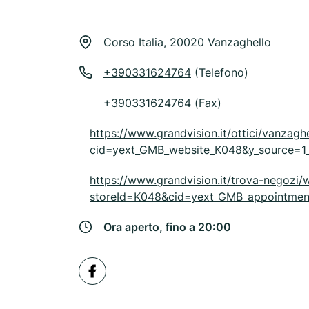
Corso Italia, 20020 Vanzaghello
+390331624764
(Telefono)
+390331624764 (Fax)
https://www.grandvision.it/ottici/vanzag
cid=yext_GMB_website_K048&y_sourc
https://www.grandvision.it/trova-negozi/
storeId=K048&cid=yext_GMB_appointm
Ora aperto, fino a 20:00