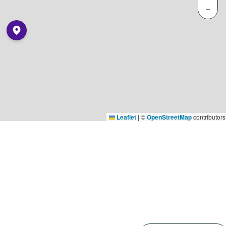
−
Leaflet
|
©
OpenStreetMap
contributors