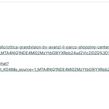
hello/ottica-grandvision-by-avanzi-il-parco-shopping-cente
e=1_MTA4NjQ1NDE4Mi02MzYtbG9jYXRpb24ud2Vic2l0ZQ%3
what?
ent_K048&y_source=1_MTA4NjQ1NDE4Mi02MzYtbG9jYXRp