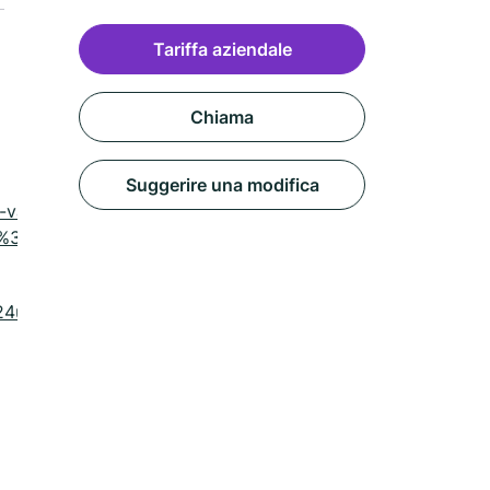
Tariffa aziendale
Chiama
Suggerire una modifica
r-vanzaghello?
D%3D
b24ucmVzZXJ2YXRpb25fdXJs