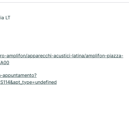
ia LT
ro-amplifon/apparecchi-acustici-latina/amplifon-piazza-
YA00
un-appuntamento?
114&apt_type=undefined