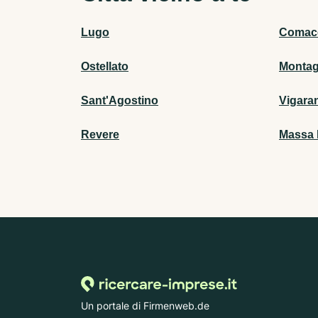
Lugo
Comac
Ostellato
Monta
Sant'Agostino
Vigara
Revere
Massa 
Un portale di Firmenweb.de