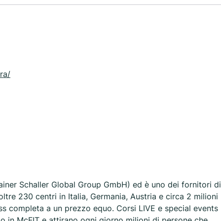
ra/
ner Schaller Global Group GmbH) ed è uno dei fornitori di
tre 230 centri in Italia, Germania, Austria e circa 2 milioni
ess completa a un prezzo equo. Corsi LIVE e special events
o in McFIT e attirano ogni giorno milioni di persone che