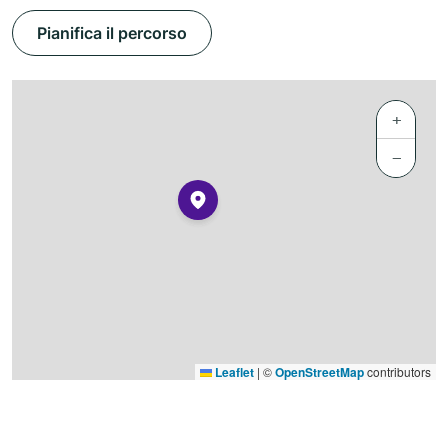
Pianifica il percorso
+
−
Leaflet
|
©
OpenStreetMap
contributors