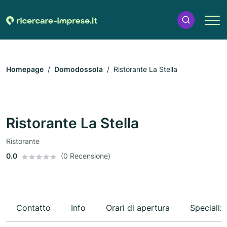
Homepage
Domodossola
Ristorante La Stella
Ristorante La Stella
Ristorante
0.0
(0 Recensione)
Contatto
Info
Orari di apertura
Specializ