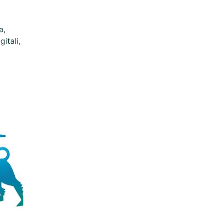
a,
itali,