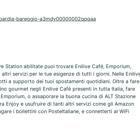
e/lombardia-bareggio-a3mdy00000002qpqaa
ve Station abilitate puoi trovare Enilive Café, Emporium,
tri servizi per le tue esigenze di tutti i giorni. Nelle Eniliv
dotti a supporto dei tuoi spostamenti quotidiani. Oltre a fare
no gourmet negli Enilive Café presenti in tutta Italia, fare
é Emporium, o assaporare la buona cucina di ALT Stazione
ra Enjoy e usufruire di tanti altri servizi come gli Amazon
agare i bollettini con PosteItaliane, e connetterti al WiFi