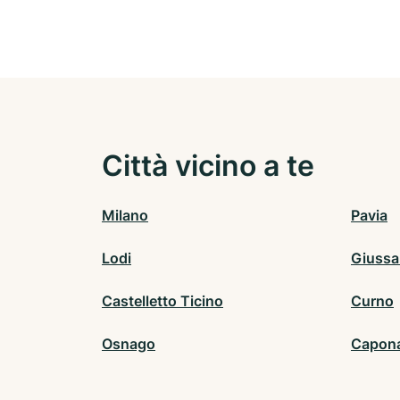
Città vicino a te
Milano
Pavia
Lodi
Giuss
Castelletto Ticino
Curno
Osnago
Capon