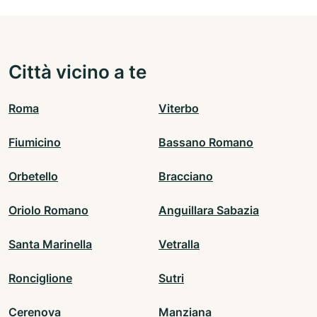
Città vicino a te
Roma
Viterbo
Fiumicino
Bassano Romano
Orbetello
Bracciano
Oriolo Romano
Anguillara Sabazia
Santa Marinella
Vetralla
Ronciglione
Sutri
Cerenova
Manziana