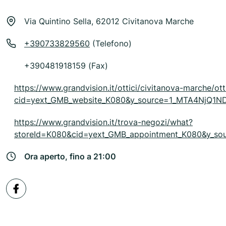
Via Quintino Sella, 62012 Civitanova Marche
+390733829560
(Telefono)
+390481918159 (Fax)
https://www.grandvision.it/ottici/civitanova-marche/o
cid=yext_GMB_website_K080&y_source=1_MTA4NjQ
https://www.grandvision.it/trova-negozi/what?
storeId=K080&cid=yext_GMB_appointment_K080&y_
Ora aperto, fino a 21:00