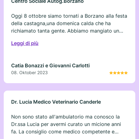
Centro Sociale Autog.Borzano
Oggi 8 ottobre siamo tornati a Borzano alla festa
della castagna,una domenica calda che ha
richiamato tanta gente. Abbiamo mangiato un
ottimo gnocco fritto e squisite torte artigianali,
Leggi di più
ci siamo seduti,su di una panchina vicino ad una
coppia conversando piacevolmente. È proprio
questo clima cordiale e il luogo semplice,
Catia Bonazzi e Giovanni Carlotti
caratteristico che rende la festa un
08. Oktober 2023
appuntamento piacevole,anche i volontari sono
gentili e accoglienti.Non potevamo tornare a
casa senza aver acquistato qualche prodotto
della zona.Continuate a tener viva questa
Dr. Lucia Medico Veterinario Canderle
tradizionale festa Arrivederci al prossimo anno
Non sono stato all'ambulatorio ma conosco la
Dr.ssa Lucia per avermi curato un micione anni
fa. La consiglio come medico competente e
molto preparato.