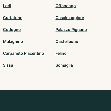
Lodi
Offanengo
Curtatone
Casalmaggiore
Codogno
Palazzo Pignano
Malagnino
Castelleone
Carpaneto Piacentino
Felino
Sissa
Somaglia