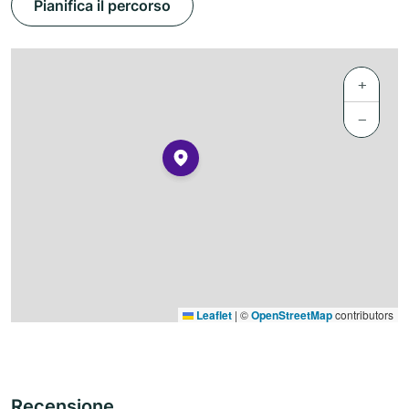
Pianifica il percorso
+
−
Leaflet
|
©
OpenStreetMap
contributors
Recensione