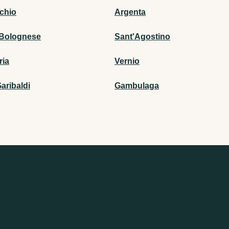
chio
Argenta
 Bolognese
Sant'Agostino
ria
Vernio
aribaldi
Gambulaga