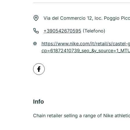
Via del Commercio 12, loc. Poggio Pic
+390542670595
(Telefono)
https://www.nike.com/it/retail/s/castel-
cp=61872410739_seo_&y_source=1_
Info
Chain retailer selling a range of Nike athlet