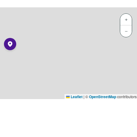
+
−
Leaflet
|
©
OpenStreetMap
contributors