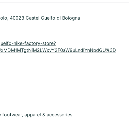
colo, 40023 Castel Guelfo di Bologna
guelfo-nike-factory-store?
MTUxMDM1MTgtNjM2LWxvY2F0aW9uLndlYnNpdGU%3D
ic footwear, apparel & accessories.