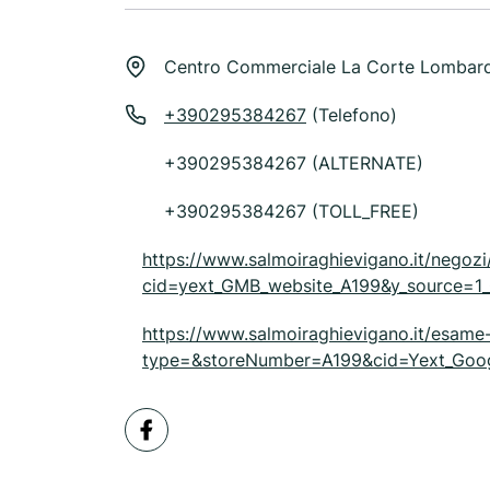
Centro Commerciale La Corte Lombar
+390295384267
(Telefono)
+390295384267 (ALTERNATE)
+390295384267 (TOLL_FREE)
https://www.salmoiraghievigano.it/negoz
cid=yext_GMB_website_A199&y_source
https://www.salmoiraghievigano.it/esame-
type=&storeNumber=A199&cid=Yext_Go