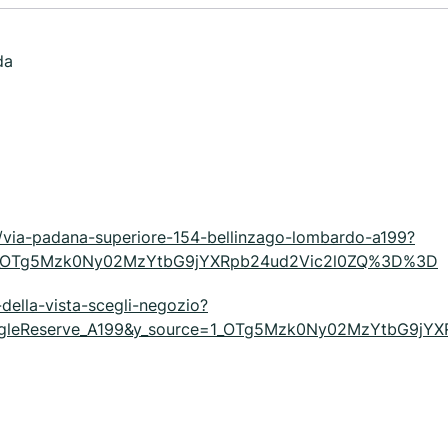
da
i/via-padana-superiore-154-bellinzago-lombardo-a199?
=1_OTg5Mzk0Ny02MzYtbG9jYXRpb24ud2Vic2l0ZQ%3D%3D
della-vista-scegli-negozio?
ogleReserve_A199&y_source=1_OTg5Mzk0Ny02MzYtbG9j