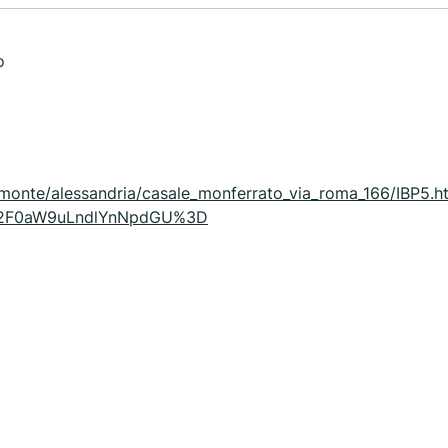
o
emonte/alessandria/casale_monferrato_via_roma_166/IBP5.h
2F0aW9uLndlYnNpdGU%3D