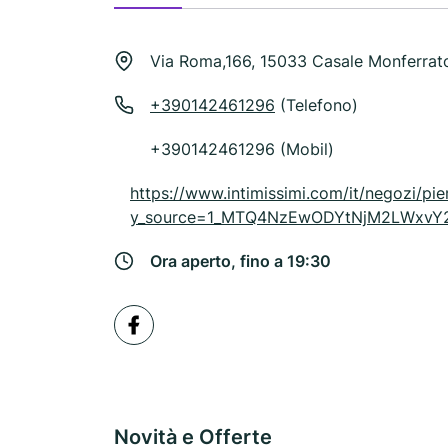
Via Roma,166, 15033 Casale Monferrat
+390142461296
(Telefono)
+390142461296 (Mobil)
https://www.intimissimi.com/it/negozi/pi
y_source=1_MTQ4NzEwODYtNjM2LWxvY
Ora aperto, fino a 19:30
Novità e Offerte