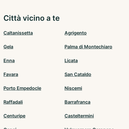
Città vicino a te
Caltanissetta
Agrigento
Gela
Palma di Montechiaro
Enna
Licata
Favara
San Cataldo
Porto Empedocle
Niscemi
Raffadali
Barrafranca
Centuripe
Casteltermini