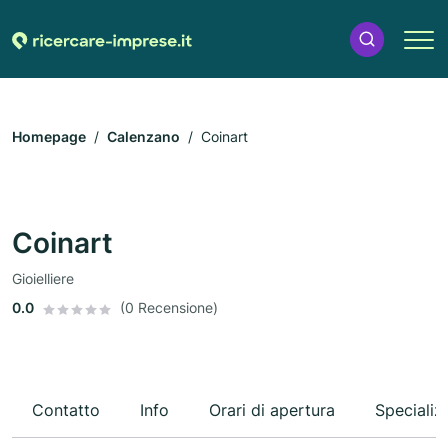
Homepage
Calenzano
Coinart
Coinart
Gioielliere
0.0
(0 Recensione)
Contatto
Info
Orari di apertura
Specializ