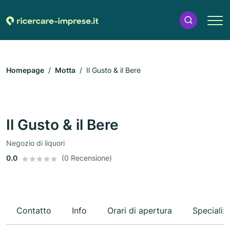
Homepage
Motta
Il Gusto & il Bere
Il Gusto & il Bere
Negozio di liquori
0.0
(0 Recensione)
Contatto
Info
Orari di apertura
Specializ