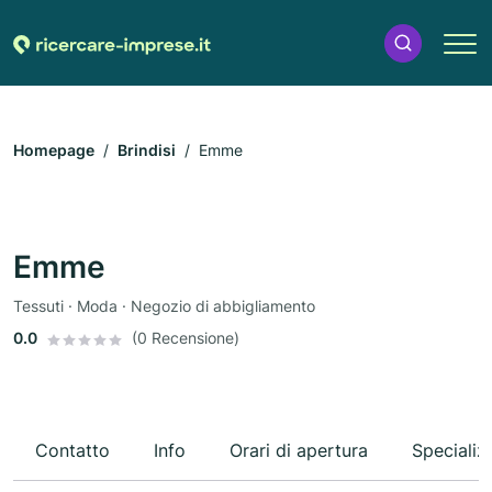
Homepage
Brindisi
Emme
Emme
Tessuti · Moda · Negozio di abbigliamento
0.0
(0 Recensione)
Contatto
Info
Orari di apertura
Specializ