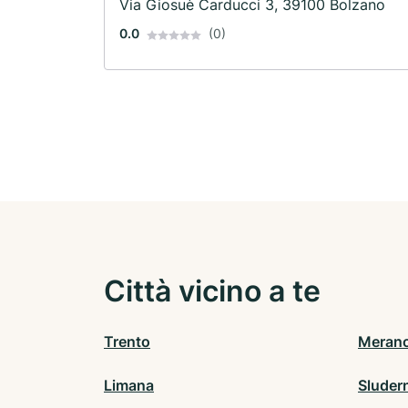
Via Giosuè Carducci 3, 39100 Bolzano
0.0
(0)
Città vicino a te
Trento
Meran
Limana
Sluder