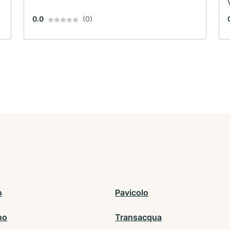
0.0
(0)
o
Pavicolo
no
Transacqua