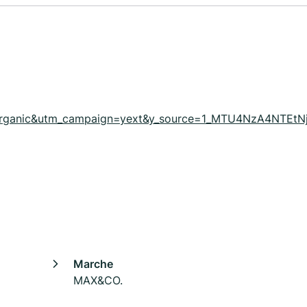
organic&utm_campaign=yext&y_source=1_MTU4NzA4NTE
Marche
MAX&CO.