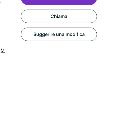
Chiama
Suggerire una modifica
tNjM2LWxvY2F0aW9uLndlYnNpdGU%3D