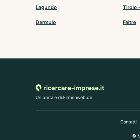
Lagundo
Tirolo -
Dermulo
Feltre
Un portale di Firmenweb.de
Contatti
© M