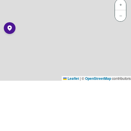
+
−
Leaflet
|
©
OpenStreetMap
contributors