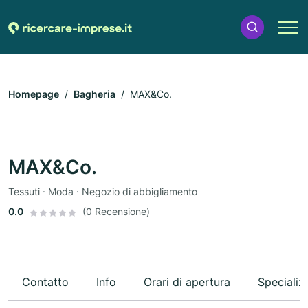
Homepage
Bagheria
MAX&Co.
MAX&Co.
Tessuti · Moda · Negozio di abbigliamento
0.0
(0 Recensione)
Contatto
Info
Orari di apertura
Specializ