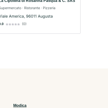
La Cipollina di Rosanna Pasqua & C. SAS
Supermercato · Ristorante · Pizzeria
Viale America, 96011 Augusta
(0)
0.0
Modica