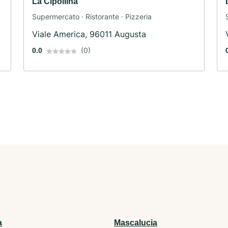
La Cipollina
Supermercato · Ristorante · Pizzeria
Viale America, 96011 Augusta
(0)
0.0
a
Mascalucia