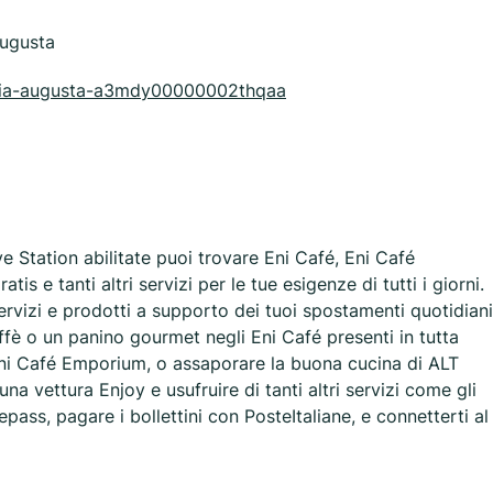
Augusta
/sicilia-augusta-a3mdy00000002thqaa
ve Station abilitate puoi trovare Eni Café, Eni Café
 e tanti altri servizi per le tue esigenze di tutti i giorni.
 servizi e prodotti a supporto dei tuoi spostamenti quotidiani
affè o un panino gourmet negli Eni Café presenti in tutta
 Eni Café Emporium, o assaporare la buona cucina di ALT
na vettura Enjoy e usufruire di tanti altri servizi come gli
epass, pagare i bollettini con PosteItaliane, e connetterti al