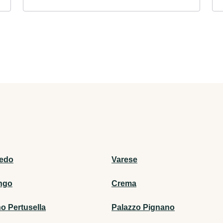
edo
Varese
ngo
Crema
o Pertusella
Palazzo Pignano