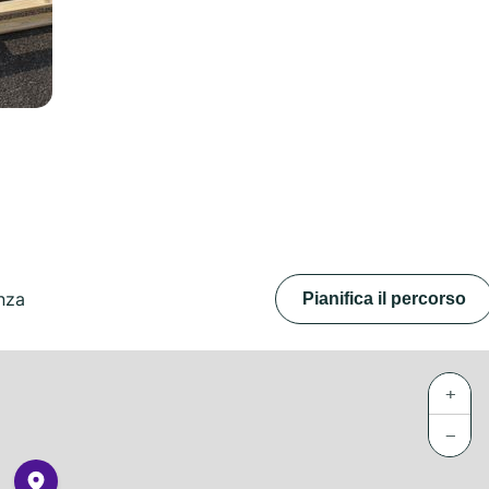
anza
Pianifica il percorso
+
−