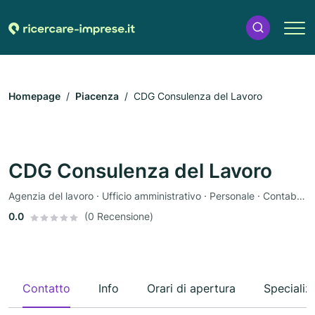
Homepage
Piacenza
CDG Consulenza del Lavoro
CDG Consulenza del Lavoro
Agenzia del lavoro · Ufficio amministrativo · Personale · Contabilità dei salari · Diritto del lavoro
0.0
(0 Recensione)
Contatto
Info
Orari di apertura
Specializ