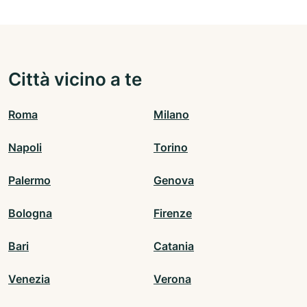
Città vicino a te
Roma
Milano
Napoli
Torino
Palermo
Genova
Bologna
Firenze
Bari
Catania
Venezia
Verona