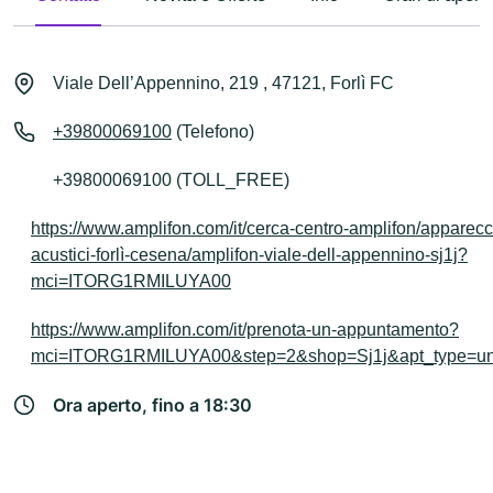
Viale Dell’Appennino, 219 , 47121, Forlì FC
+39800069100
(Telefono)
+39800069100 (TOLL_FREE)
https://www.amplifon.com/it/cerca-centro-amplifon/apparecc
acustici-forlì-cesena/amplifon-viale-dell-appennino-sj1j?
mci=ITORG1RMILUYA00
https://www.amplifon.com/it/prenota-un-appuntamento?
mci=ITORG1RMILUYA00&step=2&shop=Sj1j&apt_type=un
Ora aperto, fino a 18:30