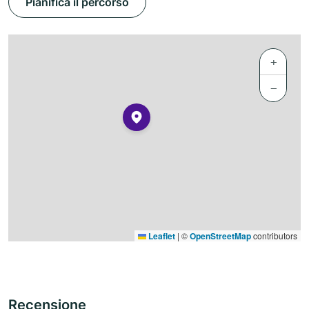
Pianifica il percorso
+
−
Leaflet
|
©
OpenStreetMap
contributors
Recensione