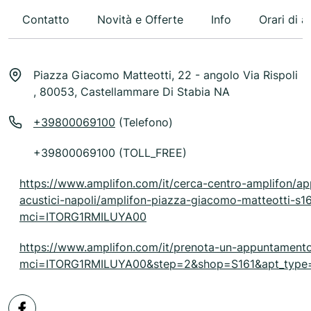
Contatto
Novità e Offerte
Info
Orari di a
Piazza Giacomo Matteotti, 22 - angolo Via Rispoli
, 80053, Castellammare Di Stabia NA
+39800069100
(Telefono)
+39800069100 (TOLL_FREE)
https://www.amplifon.com/it/cerca-centro-amplifon/ap
acustici-napoli/amplifon-piazza-giacomo-matteotti-s1
mci=ITORG1RMILUYA00
https://www.amplifon.com/it/prenota-un-appuntament
mci=ITORG1RMILUYA00&step=2&shop=S161&apt_type=