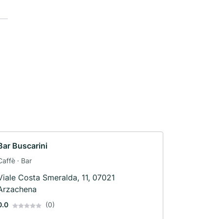
Bar Buscarini
Caffè · Bar
Viale Costa Smeralda, 11, 07021
Arzachena
0.0
(0)