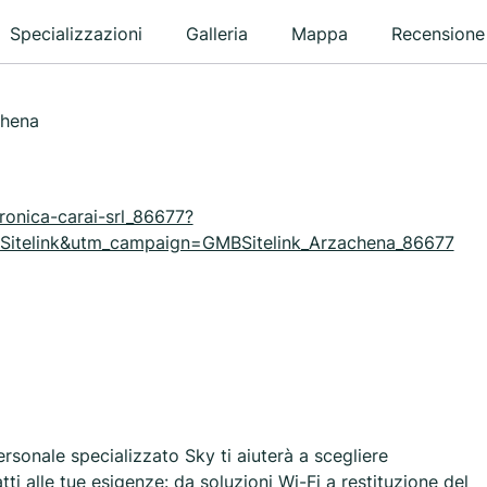
Specializzazioni
Galleria
Mappa
Recensione
chena
tronica-carai-srl_86677?
telink&utm_campaign=GMBSitelink_Arzachena_86677
personale specializzato Sky ti aiuterà a scegliere
ti alle tue esigenze: da soluzioni Wi-Fi a restituzione del