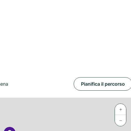
hena
Pianifica il percorso
+
−